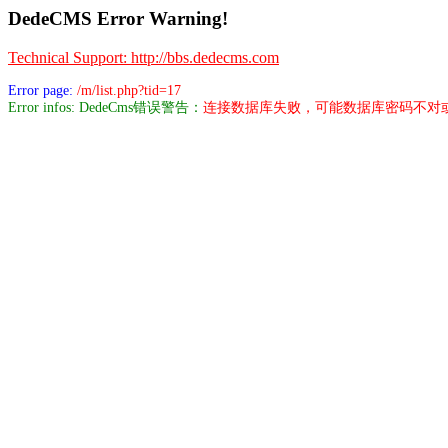
DedeCMS Error Warning!
Technical Support: http://bbs.dedecms.com
Error page:
/m/list.php?tid=17
Error infos: DedeCms错误警告：
连接数据库失败，可能数据库密码不对