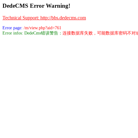
DedeCMS Error Warning!
Technical Support: http://bbs.dedecms.com
Error page:
/m/view.php?aid=761
Error infos: DedeCms错误警告：
连接数据库失败，可能数据库密码不对