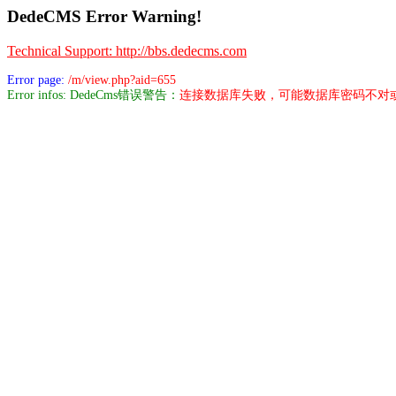
DedeCMS Error Warning!
Technical Support: http://bbs.dedecms.com
Error page:
/m/view.php?aid=655
Error infos: DedeCms错误警告：
连接数据库失败，可能数据库密码不对