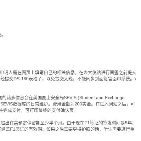
签。
n page：签证申请人需在网页上填写自己的相关信息。在去大使馆进行面签之前提交
已经提交DS-160表格了，以免提交太晚，不能同步到面签官面审系统。)
在美国的诸多信息会在美国国土安全局SEVIS (Student and Exchange
VIS fee用于SEVIS数据库的日常维护。费用金额为200美金。在进入网站之后，可
信息，并完成支付，可打印最终的支付确认页。
该护照需超出在美预定停留期至少半个月。由于现在F1签证的签发时间是5年，
涵盖F1签证的有效期。如果之后需要更换护照的话，学生需要进行重