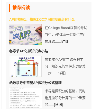
推荐阅读
AP的物理1、物理2和C之间的知识点有什么
在College Board以前的考试
当中，AP体系一共提供三门
物理课......[
详细
]
各章节AP化学知识点小结
想要攻克AP化学课程的学
习，知识点的掌握永远是第
一步......[
详细
]
函数求导中常见AP微积分公式整理
求导是微积分的基础，同时
也是微积分计算的一个重要
的......[
详细
]