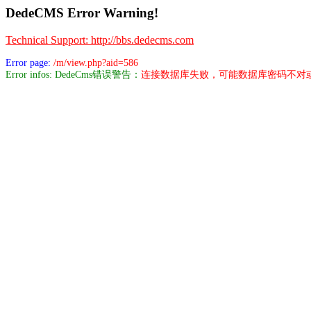
DedeCMS Error Warning!
Technical Support: http://bbs.dedecms.com
Error page:
/m/view.php?aid=586
Error infos: DedeCms错误警告：
连接数据库失败，可能数据库密码不对