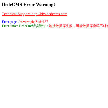
DedeCMS Error Warning!
Technical Support: http://bbs.dedecms.com
Error page:
/m/view.php?aid=667
Error infos: DedeCms错误警告：
连接数据库失败，可能数据库密码不对