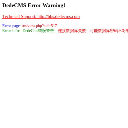
DedeCMS Error Warning!
Technical Support: http://bbs.dedecms.com
Error page:
/m/view.php?aid=517
Error infos: DedeCms错误警告：
连接数据库失败，可能数据库密码不对