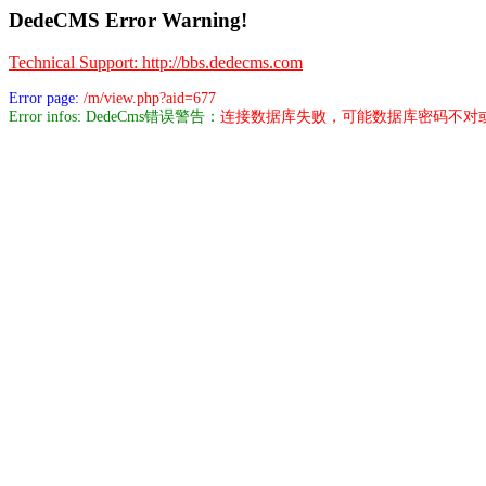
DedeCMS Error Warning!
Technical Support: http://bbs.dedecms.com
Error page:
/m/view.php?aid=677
Error infos: DedeCms错误警告：
连接数据库失败，可能数据库密码不对