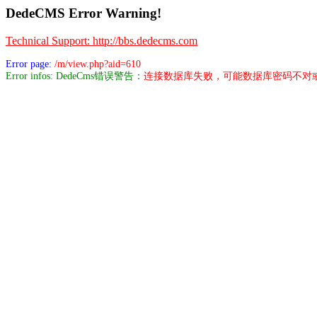
DedeCMS Error Warning!
Technical Support: http://bbs.dedecms.com
Error page:
/m/view.php?aid=610
Error infos: DedeCms错误警告：
连接数据库失败，可能数据库密码不对