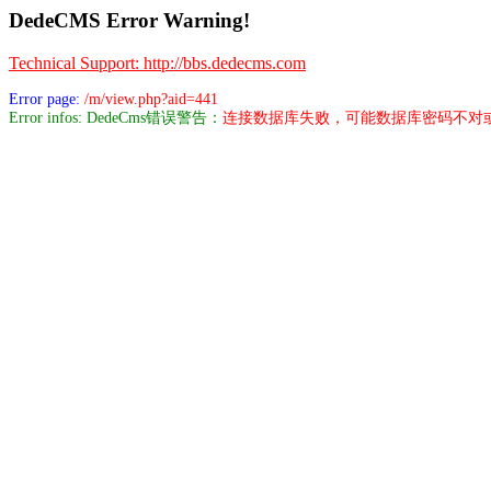
DedeCMS Error Warning!
Technical Support: http://bbs.dedecms.com
Error page:
/m/view.php?aid=441
Error infos: DedeCms错误警告：
连接数据库失败，可能数据库密码不对